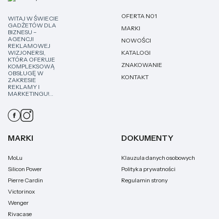
OFERTA N01
WITAJ W ŚWIECIE
GADŻETÓW DLA
MARKI
BIZNESU –
AGENCJI
NOWOŚCI
REKLAMOWEJ
WIZJONERSI,
KATALOGI
KTÓRA OFERUJE
ZNAKOWANIE
KOMPLEKSOWĄ
OBSŁUGĘ W
KONTAKT
ZAKRESIE
REKLAMY I
MARKETINGU!...
MARKI
DOKUMENTY
MoLu
Klauzula danych osobowych
Silicon Power
Polityka prywatności
Pierre Cardin
Regulamin strony
Victorinox
Wenger
Rivacase