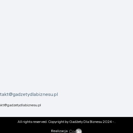
takt@gadzetydlabiznesu.pl
akt@gadzetydlabiznesu.pl
All rights reserved. Copyright by Gadżety Dla Biznesu 2024 -
.
Realizacja